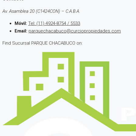
Av. Asamblea 20 (C1424CON) – C.A.B.A.
Móvil:
Tel: (11) 4924-8754 / 5533
Email:
parquechacabuco@curciopropiedades.com
Find Sucursal PARQUE CHACABUCO on: