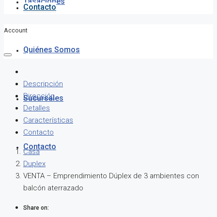
Tasaciones
Contacto
Account
Quiénes Somos
Descripción
Dirección
Sucursales
Detalles
Características
Contacto
Contacto
Casa
Duplex
VENTA – Emprendimiento Dúplex de 3 ambientes con
balcón aterrazado
Share on: