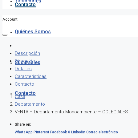
Tasaciones
Contacto
Account
Quiénes Somos
Descripción
Dirección
Sucursales
Detalles
Características
Contacto
Contacto
Casa
Departamento
VENTA – Departamento Monoambiente – COLEGIALES
Share on:
WhatsApp
Pinterest
Facebook
X
LinkedIn
Correo electrónico