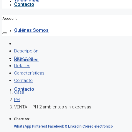
Tasaciones
Contacto
Account
Quiénes Somos
Descripción
Dirección
Sucursales
Detalles
Características
Contacto
Contacto
Casa
PH
VENTA – PH 2 ambientes sin expensas
Share on:
WhatsApp
Pinterest
Facebook
X
LinkedIn
Correo electrónico