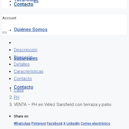
Tasaciones
Contacto
Account
Quiénes Somos
Descripción
Dirección
Sucursales
Detalles
Características
Contacto
Contacto
Casa
PH
VENTA – PH en Vélez Sarsfield con terraza y patio
Share on:
WhatsApp
Pinterest
Facebook
X
LinkedIn
Correo electrónico